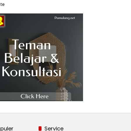
te
puler
Service