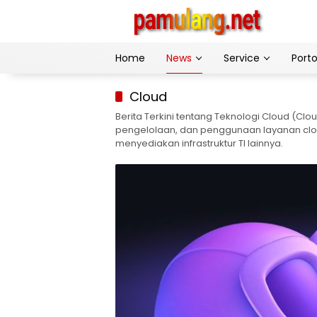
Skip
to
content
Home
News
Service
Porto
Cloud
Berita Terkini tentang Teknologi Cloud (
pengelolaan, dan penggunaan layanan clou
menyediakan infrastruktur TI lainnya.