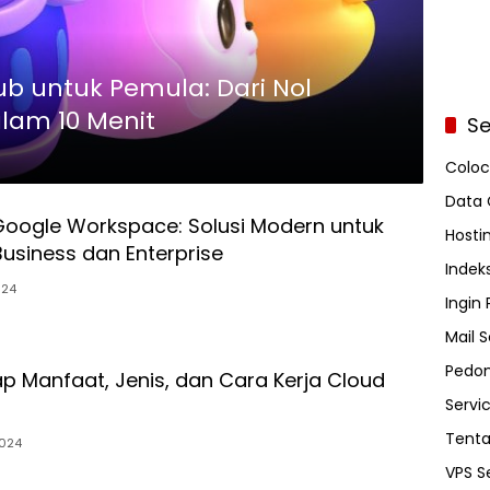
b untuk Pemula: Dari Nol
lam 10 Menit
Se
Coloc
Data 
Google Workspace: Solusi Modern untuk
Hosti
 Business dan Enterprise
Indeks
024
Ingin
Mail S
Pedom
 Manfaat, Jenis, dan Cara Kerja Cloud
Servi
Tent
024
VPS S