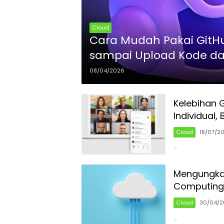
Cloud
Cara Mudah Pakai GitHu
sampai Upload Kode da
08/04/2026
Kelebihan 
Individual,
Cloud
18/07/2
…
Mengungkap
Computing
Cloud
30/04/2
…