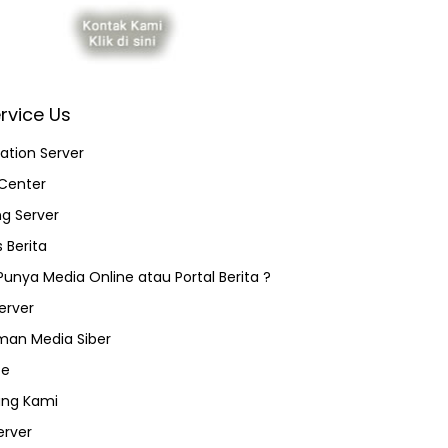
rvice Us
ation Server
Center
ng Server
 Berita
 Punya Media Online atau Portal Berita ?
erver
an Media Siber
ce
ang Kami
erver