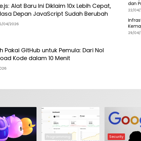
dan P
js: Alat Baru Ini Diklaim 10x Lebih Cepat,
22/04/
asa Depan JavaScript Sudah Berubah
Infra
15/04/2026
Kemaj
Peru
29/04/
 Pakai GitHub untuk Pemula: Dari Nol
oad Kode dalam 10 Menit
026
Programming
Security