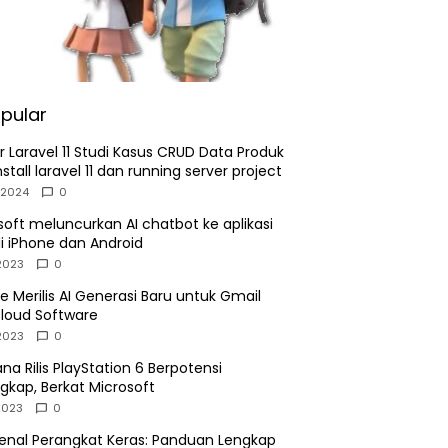
pai Upload Kode dalam 10 Menit
2026
pular
ar Laravel 11 Studi Kasus CRUD Data Produk
nstall laravel 11 dan running server project
/2024
0
soft meluncurkan AI chatbot ke aplikasi
di iPhone dan Android
2023
0
e Merilis AI Generasi Baru untuk Gmail
loud Software
2023
0
na Rilis PlayStation 6 Berpotensi
gkap, Berkat Microsoft
2023
0
nal Perangkat Keras: Panduan Lengkap