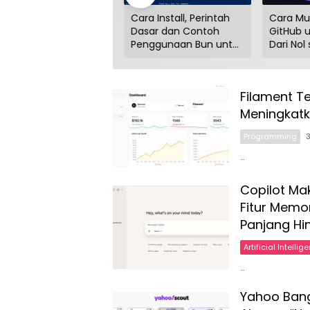
itos Tentang VPN
Cara Install, Perintah
Cara Mu
ang Masih Banyak
Dasar dan Contoh
GitHub 
ipercaya, Padahal
Penggunaan Bun untuk
Dari Nol
isa Bikin Data Kamu
Web Project Next.JS
Kode da
ocor!
Filament T
Meningkatk
Programming
…
Copilot Mak
Fitur Memor
Panjang Hi
Artificial Intellig
…
Yahoo Bang