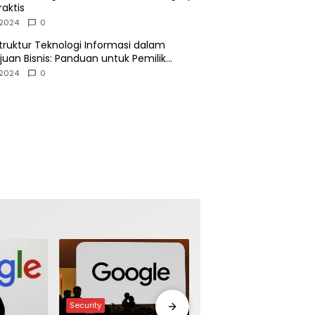
raktis
2024
0
struktur Teknologi Informasi dalam
uan Bisnis: Panduan untuk Pemilik
sahaan
2024
0
Security
Infrastructure