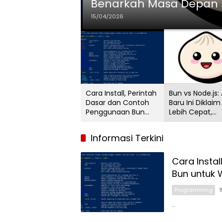
Benarkah Masa Depan J
15/04/2026
Cara Install, Perintah
Bun vs Node.js: 
Dasar dan Contoh
Baru Ini Diklaim
Penggunaan Bun
Lebih Cepat,
untuk Web Project
Benarkah Masa
Next.JS
Depan JavaScr
Informasi Terkini
Sudah Berubah
Cara Insta
Bun untuk 
Programming
…