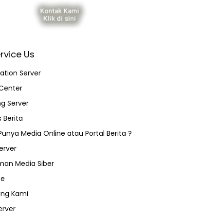
rvice Us
ation Server
Center
ng Server
 Berita
 Punya Media Online atau Portal Berita ?
erver
an Media Siber
ce
ang Kami
erver