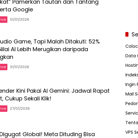
ekat” Pamerkan Tautan dan Tantang
serta Google
ence
31/01/2026
Se
tudio Game, Tapi Malah Ditakuti: 52%
Coloc
ilai AI Lebih Merugikan daripada
Data 
gkan
Hosti
ence
31/01/2026
Indeks
Ingin
nder Kini Pakai AI Gemini: Jadwal Rapat
Mail S
, Cukup Sekali Klik!
Pedom
ence
27/01/2026
Servi
Tent
VPS S
igugat Global! Meta Dituding Bisa