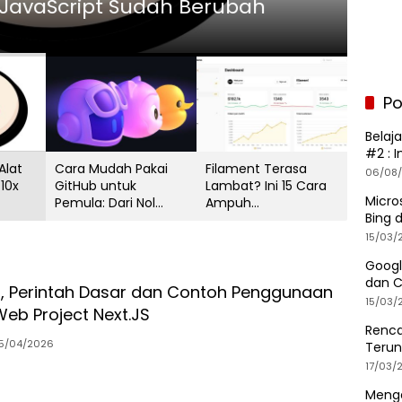
avaScript Sudah Berubah
sam
08/04/
Po
Belaj
#2 : I
Alat
Cara Mudah Pakai
Filament Terasa
06/08
 10x
GitHub untuk
Lambat? Ini 15 Cara
Micro
Pemula: Dari Nol
Ampuh
Bing 
sampai Upload Kode
Meningkatkan
ipt
dalam 10 Menit
Performa Laravel
15/03/
Tanpa Ribet
Googl
dan C
ll, Perintah Dasar dan Contoh Penggunaan
15/03/
Web Project Next.JS
Renca
15/04/2026
Terun
17/03/
Menge