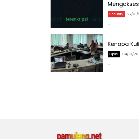
Mengakses 
Security
27/01
…
Kenapa Kuli
Opini
04/10/20
…