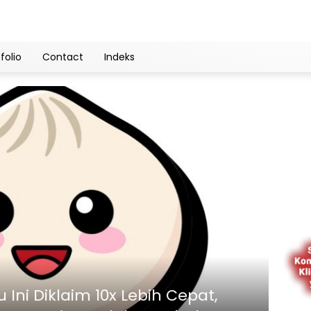
folio
Contact
Indeks
Cloud
 Ini Diklaim 10x Lebih Cepat,
Car