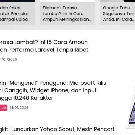
dah Pakai
Filament Terasa
Google Tahu
untuk Pemula:
Lambat? Ini 15 Cara
Segalanya Ten
 sampai Upload
Ampuh Meningkatkan
Anda, Ini Cara
lam 10 Menit
Performa Laravel
Menghapus Jej
Tanpa Ribet
Digital Sekara
erasa Lambat? Ini 15 Cara Ampuh
an Performa Laravel Tanpa Ribet
31/01/2026
in “Mengenal” Pengguna: Microsoft Rilis
i Canggih, Widget iPhone, dan Input
ngga 10.240 Karakter
ence
31/01/2026
kit! Luncurkan Yahoo Scout, Mesin Pencari