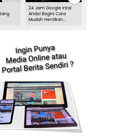
24 Jam Google Intai
Mitos Tentang VPN
tang
Anda! Begini Cara
yang Masih Banyak
Mudah Hentikan
Dipercaya, Padahal
ak
Pelacakannya
Bisa Bikin Data Kamu
ng Juga
Bocor!