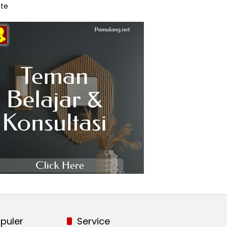
te
puler
Service