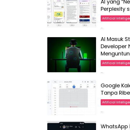
AI yang “N
Perplexity 
Artificial Intellig
…
AI Masuk S
Developer N
Menguntun
Artificial Intellig
…
Google Kale
Tanpa Ribet
Artificial Intellig
…
WhatsApp D