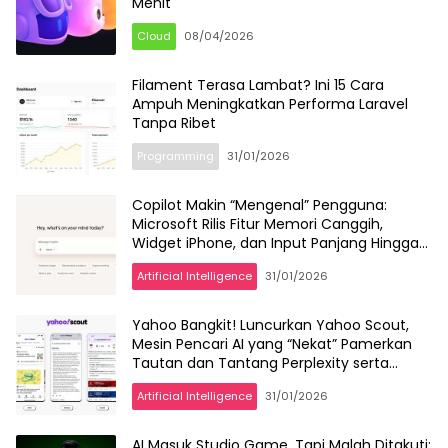
Menit
Cloud
08/04/2026
Filament Terasa Lambat? Ini 15 Cara
Ampuh Meningkatkan Performa Laravel
Tanpa Ribet
Programming
31/01/2026
Copilot Makin “Mengenal” Pengguna:
Microsoft Rilis Fitur Memori Canggih,
Widget iPhone, dan Input Panjang Hingga
10.240 Karakter
Artificial Intelligence
31/01/2026
Yahoo Bangkit! Luncurkan Yahoo Scout,
Mesin Pencari AI yang “Nekat” Pamerkan
Tautan dan Tantang Perplexity serta
Google
Artificial Intelligence
31/01/2026
AI Masuk Studio Game, Tapi Malah Ditakuti: