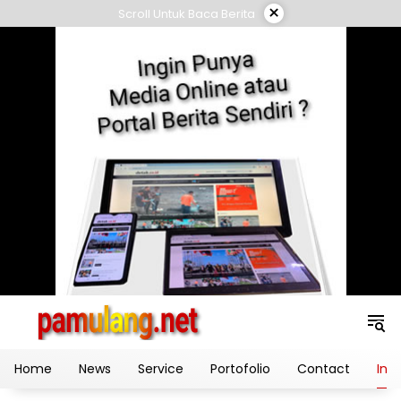
Skip
×
Scroll Untuk Baca Berita
to
content
Home
News
Service
Portofolio
Contact
Ind