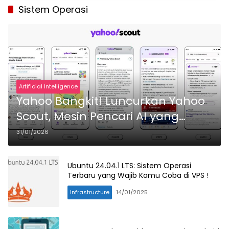
Sistem Operasi
Artificial Intelligence
Yahoo Bangkit! Luncurkan Yahoo
Scout, Mesin Pencari AI yang
“Nekat” Pamerkan Tautan dan
31/01/2026
Tantang Perplexity serta Google
Ubuntu 24.04.1 LTS: Sistem Operasi
Terbaru yang Wajib Kamu Coba di VPS !
Infrastructure
14/01/2025