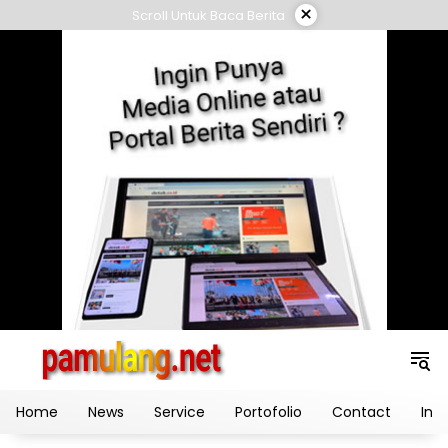
Skip
×
Scroll Untuk Baca Berita
to
content
Home
News
Service
Portofolio
Contact
Ind