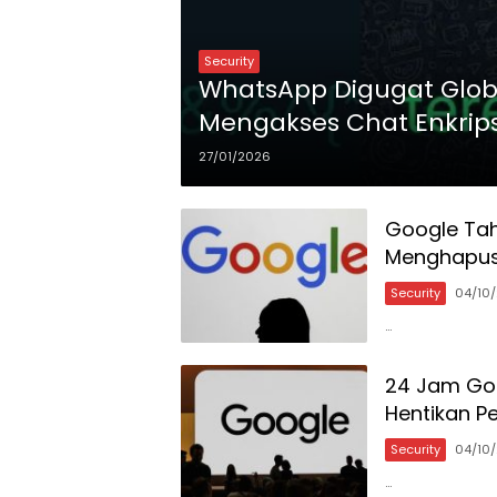
Security
WhatsApp Digugat Globa
Mengakses Chat Enkrip
27/01/2026
Google Tah
Menghapus 
Security
04/10
…
24 Jam Goo
Hentikan P
Security
04/10
…