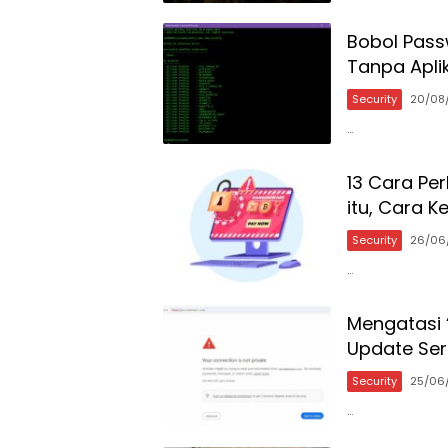
Bobol Pass
Tanpa Apli
Security
20/08
…
13 Cara Pe
itu, Cara 
Security
26/06
…
Mengatasi 
Update Sert
Security
25/06
…