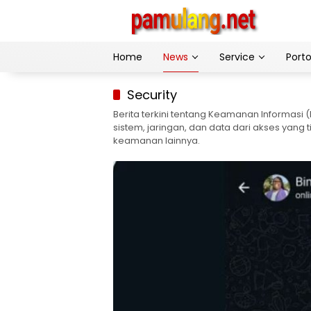
Skip
to
content
Home
News
Service
Porto
Security
Berita terkini tentang Keamanan Informasi (
sistem, jaringan, dan data dari akses yang
keamanan lainnya.