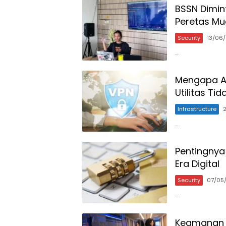
BSSN Dimin
Peretas Mu
Security
13/06
…
Mengapa A
Utilitas Ti
Infrastructure
…
Pentingnya
Era Digital
Security
07/05
…
Keamanan T