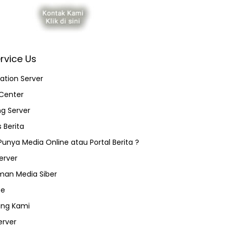
rvice Us
ation Server
Center
ng Server
 Berita
 Punya Media Online atau Portal Berita ?
erver
an Media Siber
ce
ang Kami
erver