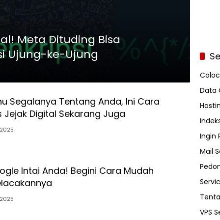
l! Meta Dituding Bisa
si Ujung-ke-Ujung
Se
Coloc
Data 
u Segalanya Tentang Anda, Ini Cara
Hosti
Jejak Digital Sekarang Juga
Indeks
/2025
Ingin
Mail S
Pedom
gle Intai Anda! Begini Cara Mudah
Servi
elacakannya
Tent
/2025
VPS S