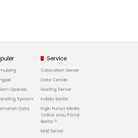
puler
Service
mulang
Colocation Server
ngsel
Data Center
stem Operasi
Hosting Server
erating System
Indeks Berita
amanan Data
Ingin Punya Media
Online atau Portal
Berita ?
Mail Server