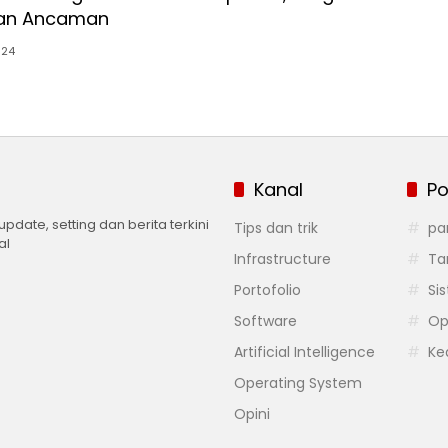
dan Ancaman
024
Kanal
Po
 update, setting dan berita terkini
Tips dan trik
pa
al
Infrastructure
Ta
Portofolio
Si
Software
Op
Artificial Intelligence
Ke
Operating System
Opini