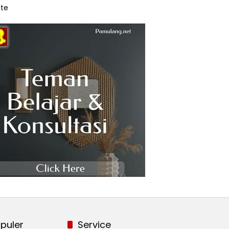
te
puler
Service