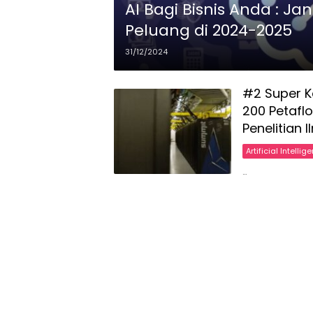
AI Bagi Bisnis Anda : 
Peluang di 2024-2025
31/12/2024
#2 Super K
200 Petafl
Penelitian I
Artificial Intellig
…