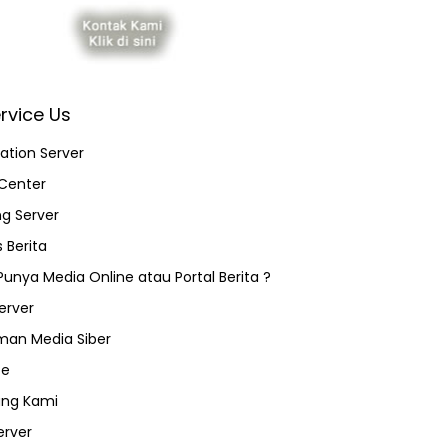
rvice Us
ation Server
Center
ng Server
 Berita
 Punya Media Online atau Portal Berita ?
erver
an Media Siber
ce
ang Kami
erver