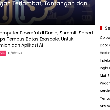
Jangan Terlambat, Tantangan dan
Se
omputer Powerful di Dunia, Summit: Speed
Coloc
ops Tembus Batas Exascale, Untuk
lmiah dan Aplikasi AI
Data 
Hosti
ence
19/11/2024
Indeks
Ingin
Mail S
Pedom
Servi
Tent
VPS S