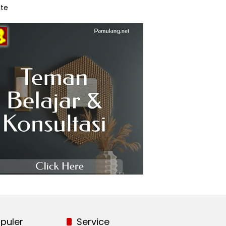
te
puler
Service