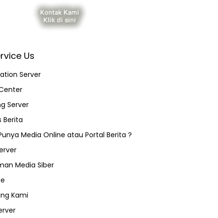
rvice Us
ation Server
Center
ng Server
 Berita
 Punya Media Online atau Portal Berita ?
erver
an Media Siber
ce
ang Kami
erver