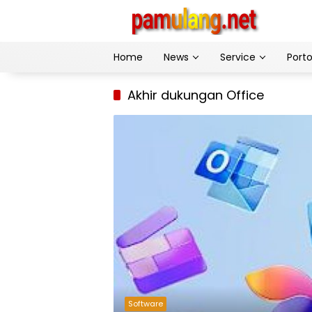
Skip
to
content
Home
News
Service
Porto
Akhir dukungan Office
Software