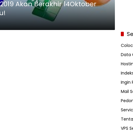
2019 Akan Berakhir 14Oktober
u!
Se
Coloc
Data 
Hosti
Indeks
Ingin
Mail S
Pedom
Servi
Tent
VPS S