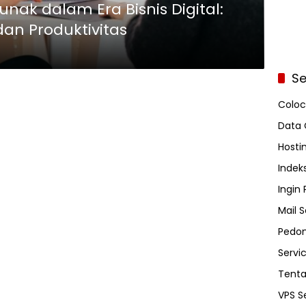
nak dalam Era Bisnis Digital:
dan Produktivitas
Se
Coloc
Data 
Hosti
Indeks
Ingin
Mail S
Pedom
Servi
Tent
VPS S