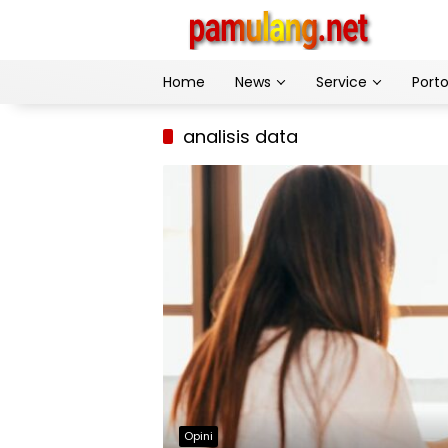
Skip
to
content
Home
News
Service
Porto
analisis data
Opini