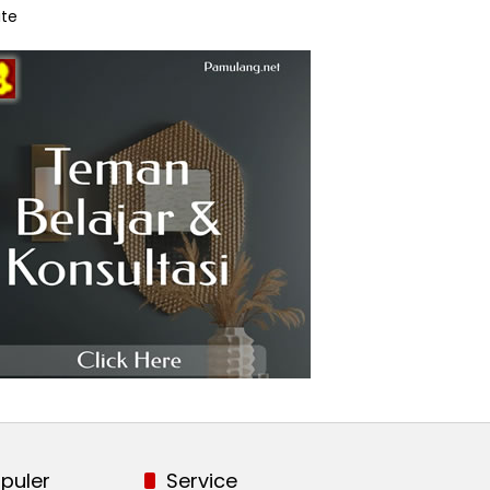
te
puler
Service