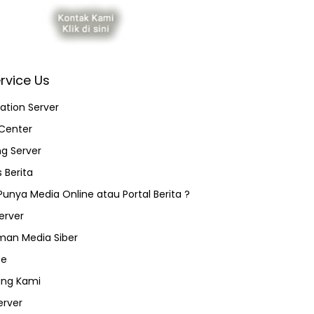
rvice Us
ation Server
Center
ng Server
 Berita
 Punya Media Online atau Portal Berita ?
erver
an Media Siber
ce
ang Kami
erver