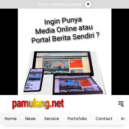
Skip
×
Scroll Untuk Baca Berita
to
content
Home
News
Service
Portofolio
Contact
Ind