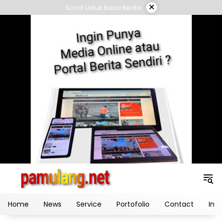
Skip
×
Scroll Untuk Baca Berita
to
content
Home
News
Service
Portofolio
Contact
Ind