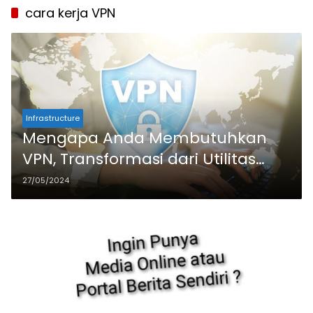
cara kerja VPN
Infrastructure
Mengapa Anda Membutuhkan
VPN, Transformasi dari Utilitas
Tidak Dikenal Menjadi Bisnis Besar
27/05/2024