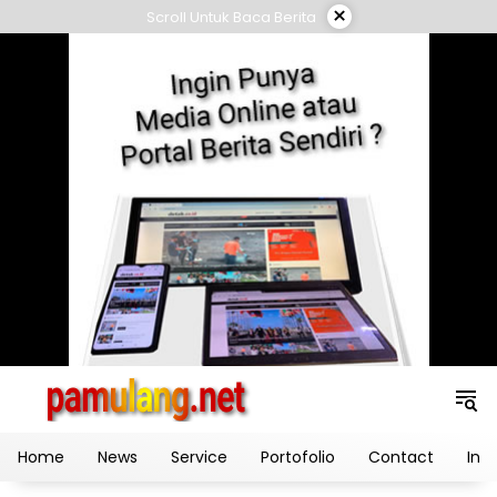
Skip
×
Scroll Untuk Baca Berita
to
content
Home
News
Service
Portofolio
Contact
Ind