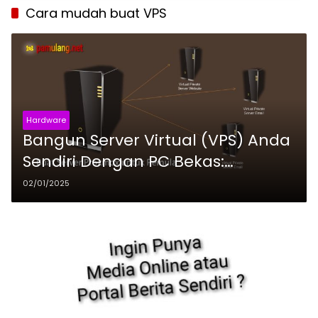
Cara mudah buat VPS
Hardware
Bangun Server Virtual (VPS) Anda
Sendiri Dengan PC Bekas:
Panduan Lengkap Instal Proxmox
02/01/2025
VE untuk Pemula