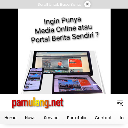
Skip
×
Scroll Untuk Baca Berita
to
content
Home
News
Service
Portofolio
Contact
Ind