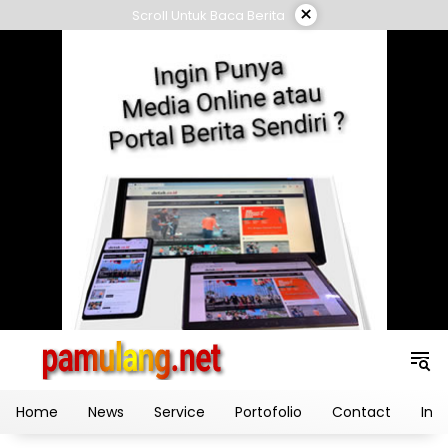
Skip
×
Scroll Untuk Baca Berita
to
content
Home
News
Service
Portofolio
Contact
Ind