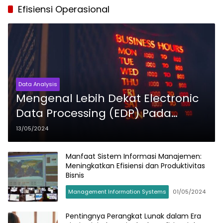
Efisiensi Operasional
Data Analysis
Mengenal Lebih Dekat Electronic
Data Processing (EDP) Pada
Perusahaan
13/05/2024
Manfaat Sistem Informasi Manajemen:
Meningkatkan Efisiensi dan Produktivitas
Bisnis
Management Information Systems
01/05/2024
Pentingnya Perangkat Lunak dalam Era