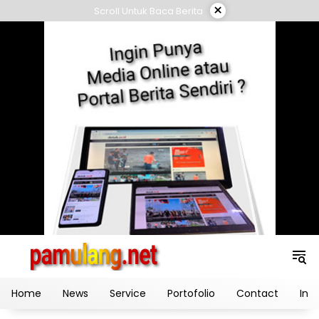
Skip
×
Scroll Untuk Baca Berita
to
content
Home
News
Service
Portofolio
Contact
Ind