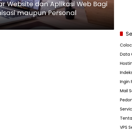
 Website dan Aplikasi Web Bagi
isasi maupun Personal
Se
Coloc
Data 
Hosti
Indeks
Ingin
Mail S
Pedom
Servi
Tent
VPS S