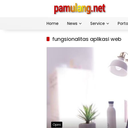
Skip
to
content
Home
News
Service
Porto
fungsionalitas aplikasi web
Opini