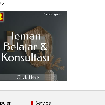
te
puler
Service