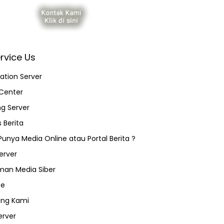
rvice Us
ation Server
Center
ng Server
 Berita
 Punya Media Online atau Portal Berita ?
erver
an Media Siber
ce
ang Kami
erver