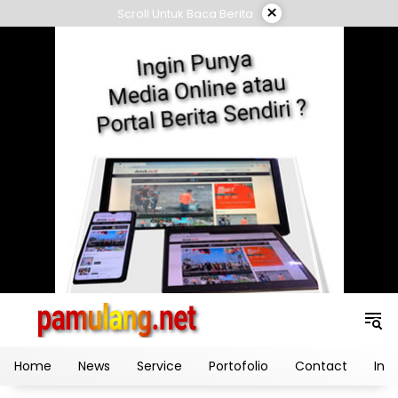
Skip
×
Scroll Untuk Baca Berita
to
content
Home
News
Service
Portofolio
Contact
Ind