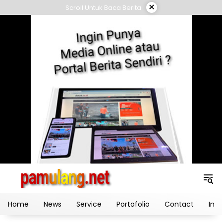
Skip
×
Scroll Untuk Baca Berita
to
content
Home
News
Service
Portofolio
Contact
Ind