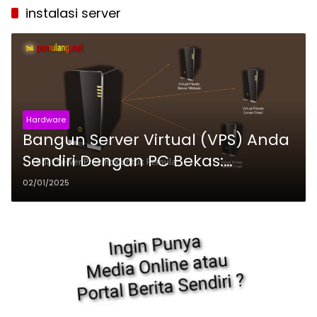
instalasi server
Hardware
Bangun Server Virtual (VPS) Anda
Sendiri Dengan PC Bekas:
Panduan Lengkap Instal Proxmox
02/01/2025
VE untuk Pemula