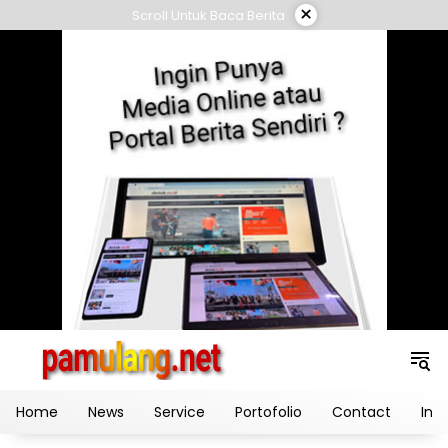
Skip
×
Scroll Untuk Baca Berita
to
content
Home
News
Service
Portofolio
Contact
Ind