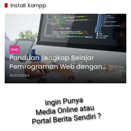
Install Xampp
Web
Panduan Lengkap Belajar
Pemrograman Web dengan
Laravel
25/07/2024