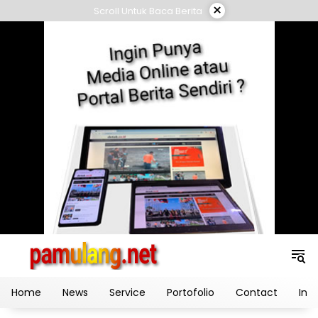
Skip
×
Scroll Untuk Baca Berita
to
content
Home
News
Service
Portofolio
Contact
Ind