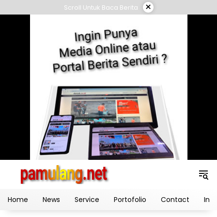
Skip
×
Scroll Untuk Baca Berita
to
content
Home
News
Service
Portofolio
Contact
Ind