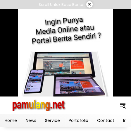
Skip
×
Scroll Untuk Baca Berita
to
content
Home
News
Service
Portofolio
Contact
Ind