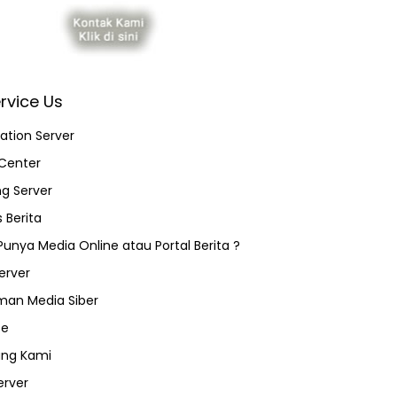
rvice Us
ation Server
Center
ng Server
 Berita
 Punya Media Online atau Portal Berita ?
erver
an Media Siber
ce
ang Kami
erver