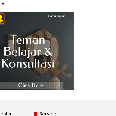
te
puler
Service