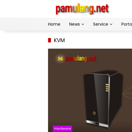
Skip
to
content
Home
News
Service
Porto
KVM
Hardware