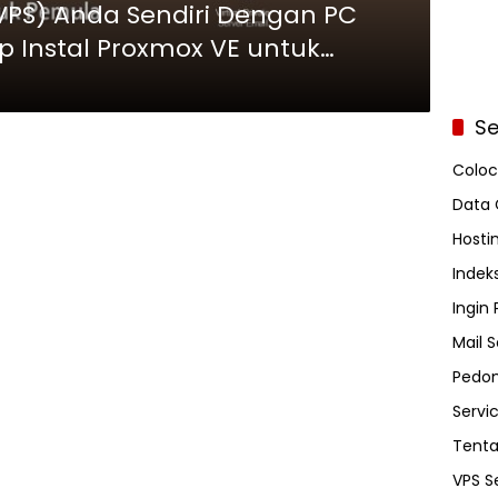
(VPS) Anda Sendiri Dengan PC
 Instal Proxmox VE untuk
Se
Coloc
Data 
Hosti
Indeks
Ingin
Mail S
Pedom
Servi
Tent
VPS S