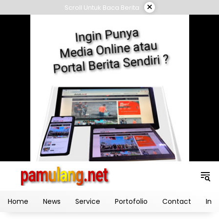
Skip
×
Scroll Untuk Baca Berita
to
content
Home
News
Service
Portofolio
Contact
Ind