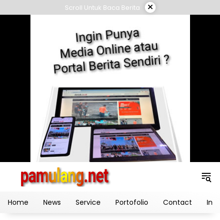
Skip
×
Scroll Untuk Baca Berita
to
content
Home
News
Service
Portofolio
Contact
Ind