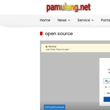
Skip
to
content
Home
News
Service
Porto
open source
Infrastructure