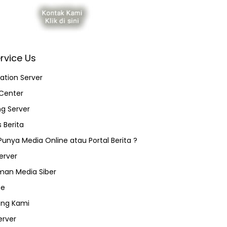
rvice Us
ation Server
Center
ng Server
 Berita
 Punya Media Online atau Portal Berita ?
erver
an Media Siber
ce
ang Kami
erver