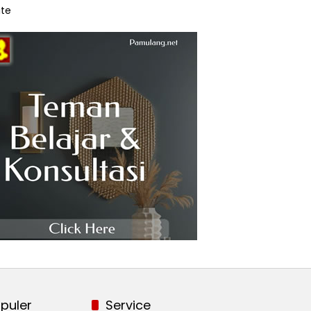
te
puler
Service