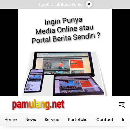
Skip
×
Scroll Untuk Baca Berita
to
content
Home
News
Service
Portofolio
Contact
Ind