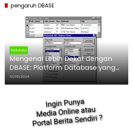
pengaruh DBASE
Portofolio
Mengenal Lebih Dekat dengan
DBASE: Platform Database yang
Revolusioner
10/05/2024