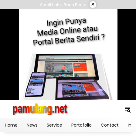
Skip
×
Scroll Untuk Baca Berita
to
content
Home
News
Service
Portofolio
Contact
Ind