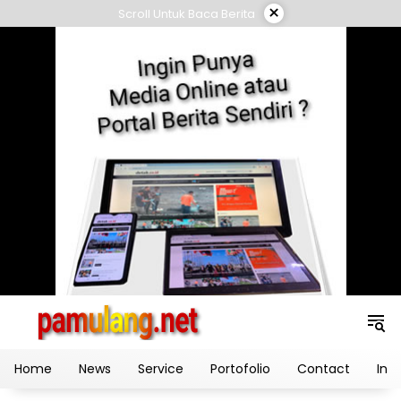
Skip
×
Scroll Untuk Baca Berita
to
content
Home
News
Service
Portofolio
Contact
Ind