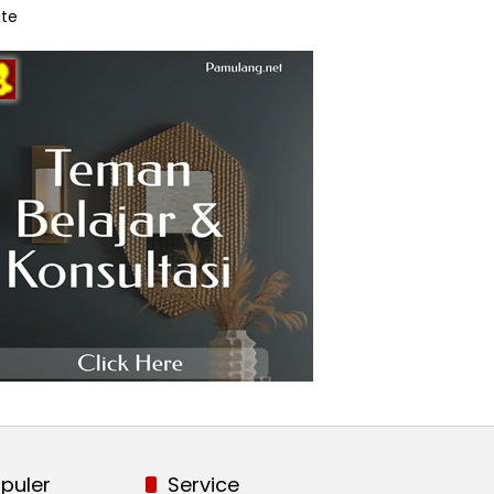
te
puler
Service