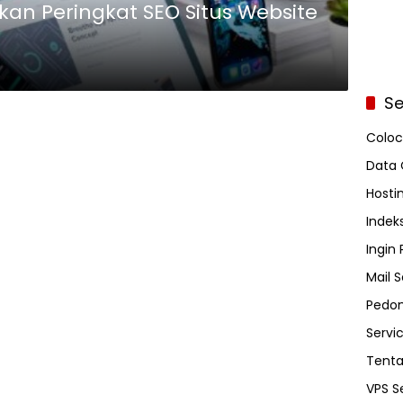
kan Peringkat SEO Situs Website
Se
Coloc
Data 
Hosti
Indeks
Ingin
Mail S
Pedom
Servi
Tent
VPS S