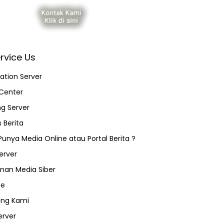
rvice Us
ation Server
Center
ng Server
 Berita
 Punya Media Online atau Portal Berita ?
erver
an Media Siber
ce
ang Kami
erver