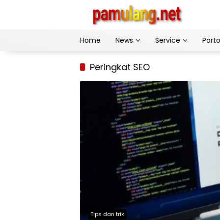
Skip
to
content
Home
News
Service
Porto
Peringkat SEO
Tips dan trik