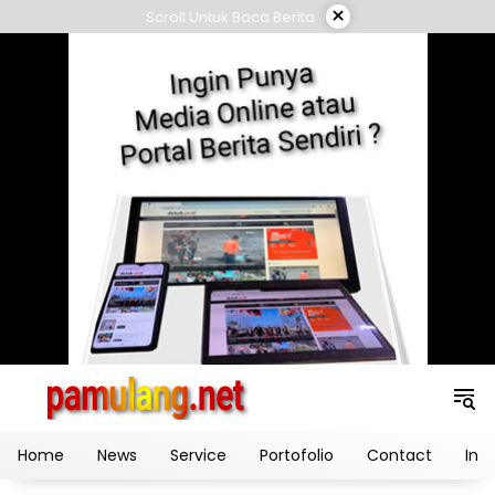
Skip
×
Scroll Untuk Baca Berita
to
content
Home
News
Service
Portofolio
Contact
Ind