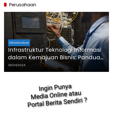
Perusahaan
Infrastructure
Infrastruktur Teknologi Informasi
dalam Kemajuan Bisnis: Panduan
untuk Pemilik Perusahaan
29/04/2024