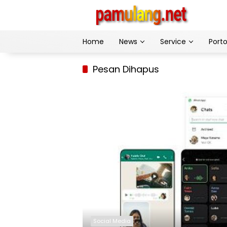
Skip
to
content
Home
News
Service
Porto
Pesan Dihapus
Social Media