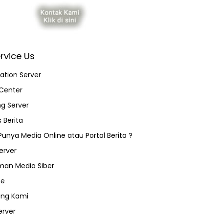
rvice Us
ation Server
Center
ng Server
 Berita
 Punya Media Online atau Portal Berita ?
erver
an Media Siber
ce
ang Kami
erver