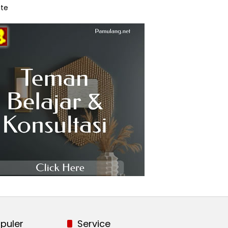
te
puler
Service