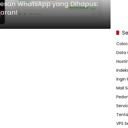
esan WhatsApp yang Dihapus:
aran!
Se
Coloc
Data 
Hosti
Indeks
Ingin
Mail S
Pedom
Servi
Tent
VPS S