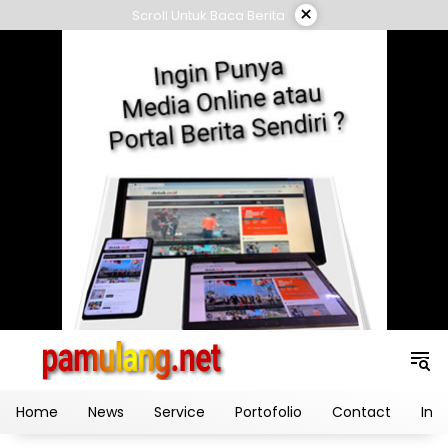
Skip
×
Scroll Untuk Baca Berita
to
content
Home
News
Service
Portofolio
Contact
Ind