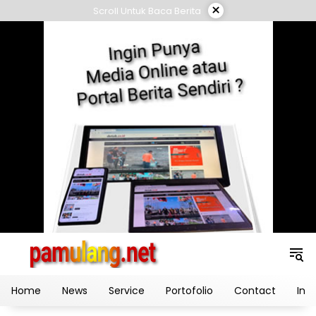
Skip
×
Scroll Untuk Baca Berita
to
content
Home
News
Service
Portofolio
Contact
Ind