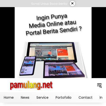
Skip
×
Scroll Untuk Baca Berita
to
content
Home
News
Service
Portofolio
Contact
Ind