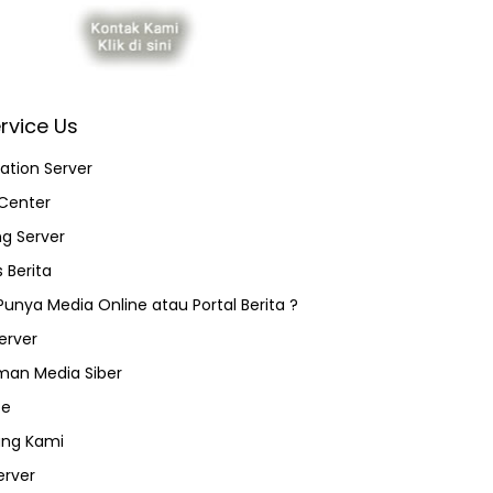
rvice Us
ation Server
Center
ng Server
 Berita
 Punya Media Online atau Portal Berita ?
erver
an Media Siber
ce
ang Kami
erver