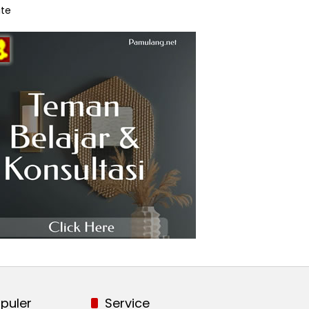
te
puler
Service