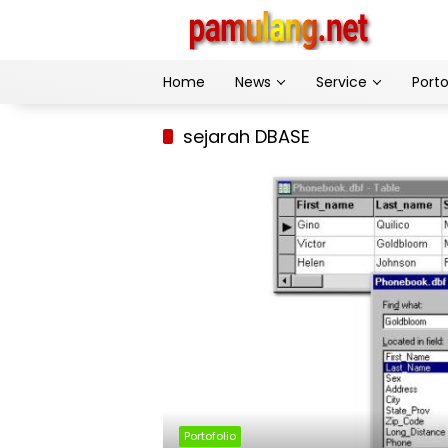
Skip
to
content
Home
News
Service
Porto
sejarah DBASE
Portofolio