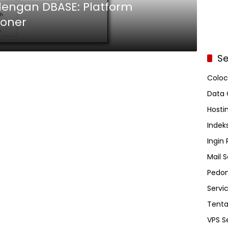
dengan DBASE: Platform
ioner
Se
Coloc
Data 
Hosti
Indeks
Ingin
Mail S
Pedom
Servi
Tent
VPS S