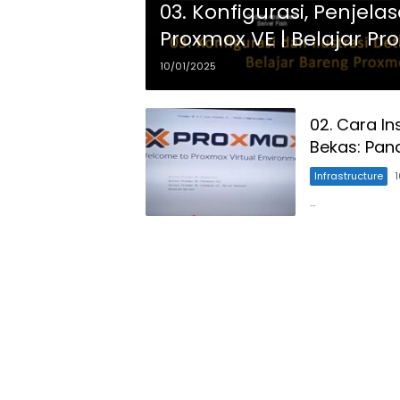
03. Konfigurasi, Penjela
Proxmox VE | Belajar P
10/01/2025
02. Cara In
Bekas: Pan
Infrastructure
…