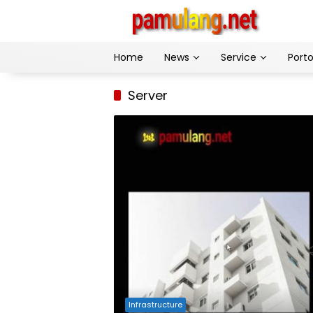
Skip
to
content
Home
News
Service
Porto
Server
Infrastructure