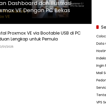
san Dashboard dan Ilustrasi
roxmox VE Dengan PC Bekas
Se
stal Proxmox VE via Bootable USB di PC
Coloc
duan Lengkap untuk Pemula
Data 
10/01/2025
Hosti
Indeks
Ingin
Mail S
Pedom
Servi
Tent
VPS S