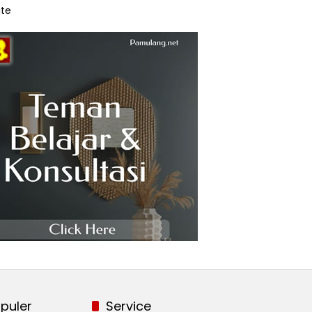
te
puler
Service