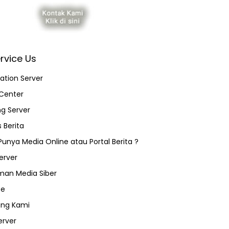
rvice Us
ation Server
Center
ng Server
 Berita
 Punya Media Online atau Portal Berita ?
erver
an Media Siber
ce
ang Kami
erver