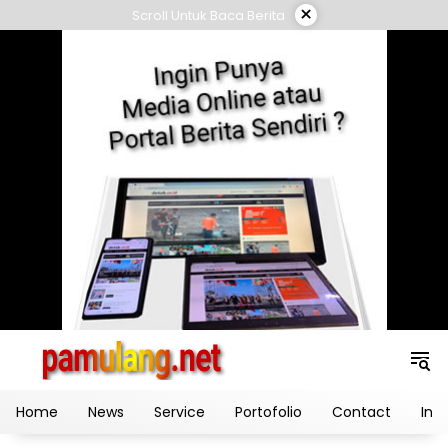
Skip
×
Scroll Untuk Baca Berita
to
content
Home
News
Service
Portofolio
Contact
Ind