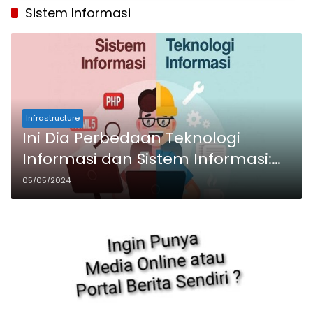
Sistem Informasi
Infrastructure
Ini Dia Perbedaan Teknologi
Informasi dan Sistem Informasi:
Definisi, Fokus, dan Tujuan
05/05/2024