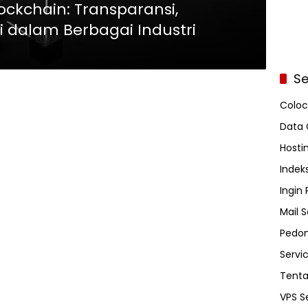
ckchain: Transparansi,
i dalam Berbagai Industri
Se
Coloc
Data 
Hosti
Indeks
Ingin
Mail S
Pedom
Servi
Tent
VPS S