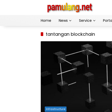
Skip
to
content
Home
News
Service
Porto
tantangan blockchain
Infrastructure