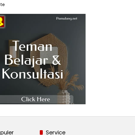
te
puler
Service