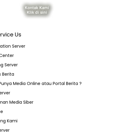
rvice Us
ation Server
Center
ng Server
 Berita
 Punya Media Online atau Portal Berita ?
erver
an Media Siber
ce
ang Kami
erver