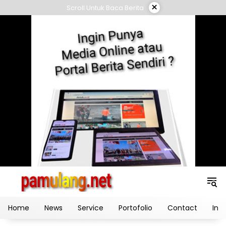
Skip
×
Scroll Untuk Baca Berita
to
content
Home
News
Service
Portofolio
Contact
Ind