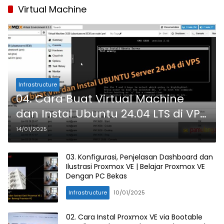
Virtual Machine
Infrastructure
04. Cara Buat Virtual Machine
dan Instal Ubuntu 24.04 LTS di VPS
| Belajar Proxmox VE Dengan PC
14/01/2025
Bekas
03. Konfigurasi, Penjelasan Dashboard dan
Ilustrasi Proxmox VE | Belajar Proxmox VE
Dengan PC Bekas
Infrastructure
10/01/2025
02. Cara Instal Proxmox VE via Bootable