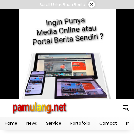
Skip
×
Scroll Untuk Baca Berita
to
content
Home
News
Service
Portofolio
Contact
Ind