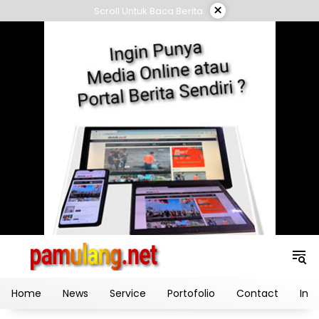
Skip
×
Scroll Untuk Baca Berita
to
content
Home
News
Service
Portofolio
Contact
Ind