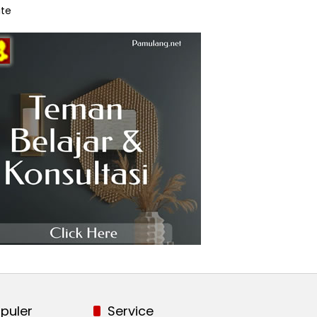
te
puler
Service