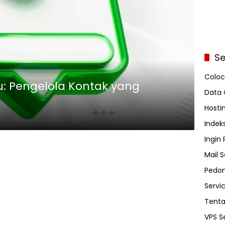
Se
Coloc
ru: Pengelola Kontak yang
Data 
u
Hosti
Indeks
Ingin
Mail S
Pedom
Servi
Tent
VPS S