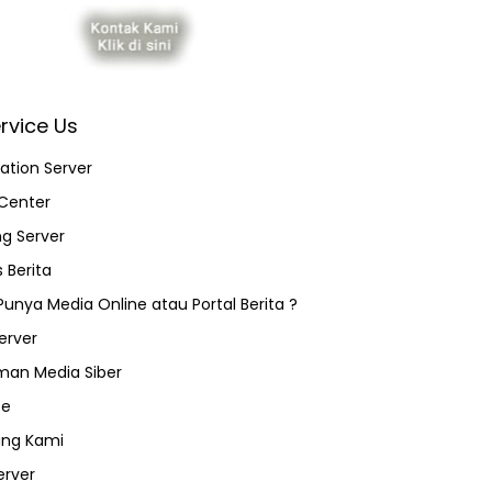
rvice Us
ation Server
Center
ng Server
 Berita
 Punya Media Online atau Portal Berita ?
erver
an Media Siber
ce
ang Kami
erver