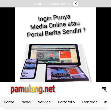
Skip
×
Scroll Untuk Baca Berita
to
content
Home
News
Service
Portofolio
Contact
Ind