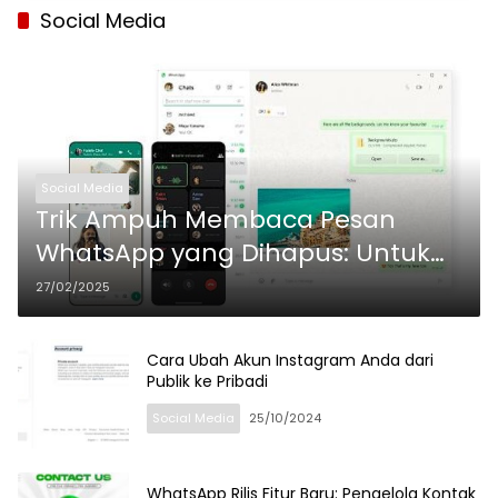
Social Media
Social Media
Trik Ampuh Membaca Pesan
WhatsApp yang Dihapus: Untuk
Anda yang Penasaran!
27/02/2025
Cara Ubah Akun Instagram Anda dari
Publik ke Pribadi
Social Media
25/10/2024
WhatsApp Rilis Fitur Baru: Pengelola Kontak