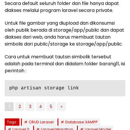
Secara default seluruh folder dan file hanya dapat
diakses melalui program laravel secara private.
Untuk file gambar yang diupload dan dikonsumsi
oleh publik berada di storage/app/public dan dapat
diakses dari web, anda harus membuat tautan
simbolis dari public/storage ke storage/app/public.
Cara untuk membuat tautan simbolik tersebut
adalah pada terminal dan didalam folder barang11, isi
perintah :
php artisan storage link
1
2
3
4
5
»
Tags:
CRUD Laravel
Database XAMPP
Laravel 11
Laravel Migration
Laravel Model