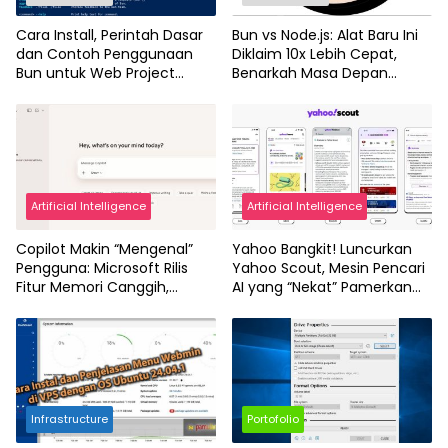
Cara Install, Perintah Dasar
Bun vs Node.js: Alat Baru Ini
dan Contoh Penggunaan
Diklaim 10x Lebih Cepat,
Bun untuk Web Project
Benarkah Masa Depan
Next.JS
JavaScript Sudah Berubah
Artificial Intelligence
Artificial Intelligence
Copilot Makin “Mengenal”
Yahoo Bangkit! Luncurkan
Pengguna: Microsoft Rilis
Yahoo Scout, Mesin Pencari
Fitur Memori Canggih,
AI yang “Nekat” Pamerkan
Widget iPhone, dan Input
Tautan dan Tantang
Panjang Hingga 10.240
Perplexity serta Google
Karakter
Infrastructure
Portofolio