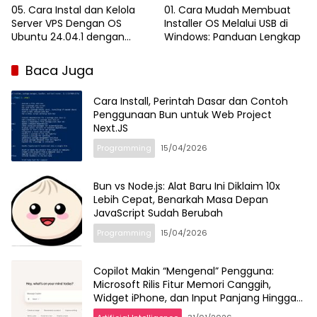
05. Cara Instal dan Kelola
01. Cara Mudah Membuat
Server VPS Dengan OS
Installer OS Melalui USB di
Ubuntu 24.04.1 dengan
Windows: Panduan Lengkap
Webmin | Belajar Proxmox
VE Dengan PC Bekas
Baca Juga
Cara Install, Perintah Dasar dan Contoh
Penggunaan Bun untuk Web Project
Next.JS
Programming
15/04/2026
Bun vs Node.js: Alat Baru Ini Diklaim 10x
Lebih Cepat, Benarkah Masa Depan
JavaScript Sudah Berubah
Programming
15/04/2026
Copilot Makin “Mengenal” Pengguna:
Microsoft Rilis Fitur Memori Canggih,
Widget iPhone, dan Input Panjang Hingga
10.240 Karakter