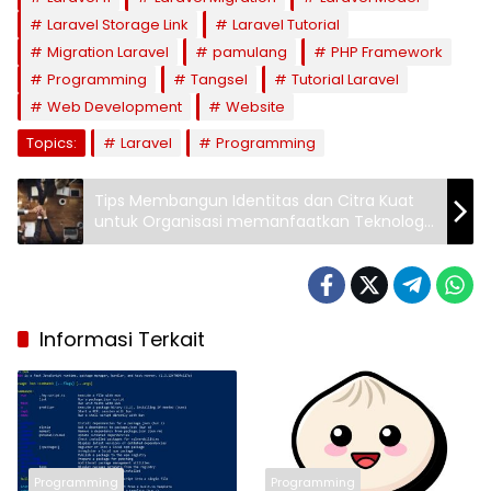
Laravel Storage Link
Laravel Tutorial
Migration Laravel
pamulang
PHP Framework
Programming
Tangsel
Tutorial Laravel
Web Development
Website
Topics:
Laravel
Programming
Tips Membangun Identitas dan Citra Kuat
untuk Organisasi memanfaatkan Teknologi
Informasi
Informasi Terkait
Programming
Programming