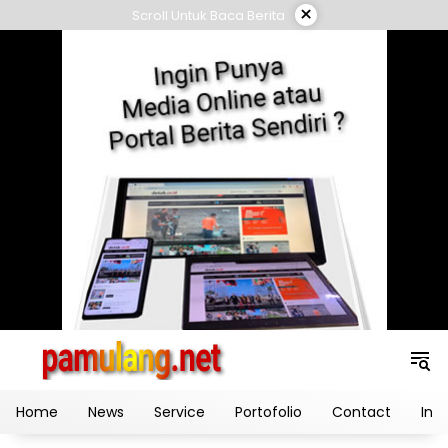
Skip
×
Scroll Untuk Baca Berita
to
content
Home
News
Service
Portofolio
Contact
Ind