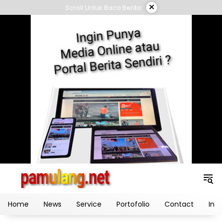
Skip
×
Scroll Untuk Baca Berita
to
content
Home
News
Service
Portofolio
Contact
Ind