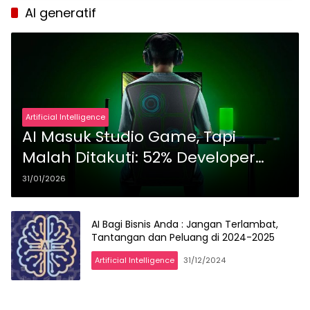
AI generatif
Artificial Intelligence
AI Masuk Studio Game, Tapi
Malah Ditakuti: 52% Developer
Nilai AI Lebih Merugikan daripada
31/01/2026
Menguntungkan
AI Bagi Bisnis Anda : Jangan Terlambat,
Tantangan dan Peluang di 2024-2025
Artificial Intelligence
31/12/2024