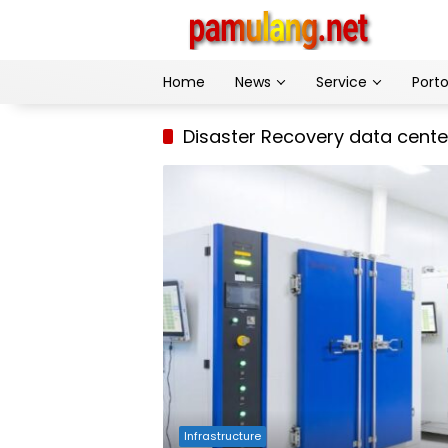
Skip
to
content
Home
News
Service
Porto
Disaster Recovery data cente
Infrastructure