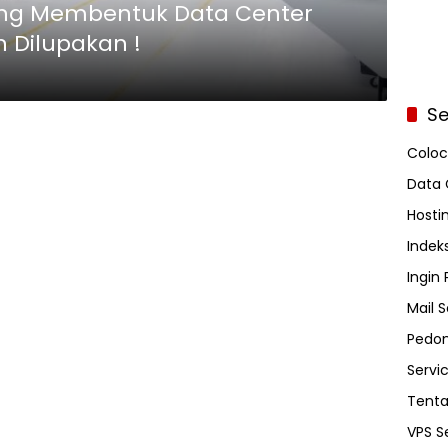
ng Membentuk Data Center
 Dilupakan !
Se
Coloc
Data 
Hosti
Indeks
Ingin
Mail S
Pedom
Servi
Tent
VPS S