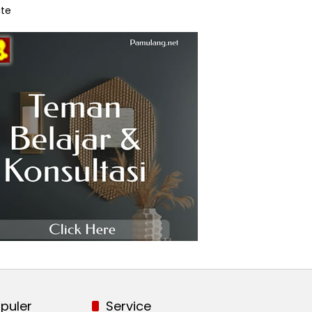
te
puler
Service