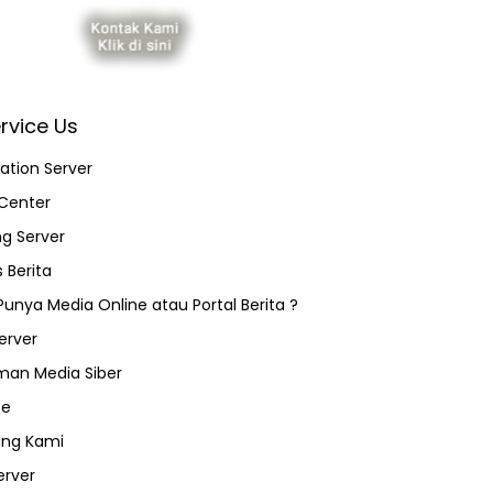
rvice Us
ation Server
Center
ng Server
 Berita
 Punya Media Online atau Portal Berita ?
erver
an Media Siber
ce
ang Kami
erver