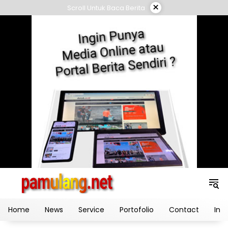
Skip
×
Scroll Untuk Baca Berita
to
content
Home
News
Service
Portofolio
Contact
Ind