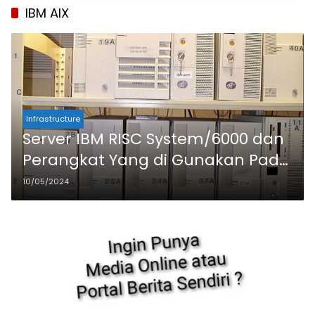
IBM AIX
Infrastructure
Server IBM RISC System/6000 dan
Perangkat Yang di Gunakan Pada
Sistem Komputerisasi
10/05/2024
Perusahaan di Indonesia Era 1990