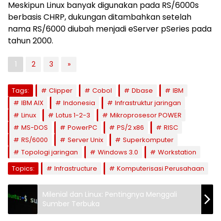
Meskipun Linux banyak digunakan pada RS/6000s
berbasis CHRP, dukungan ditambahkan setelah
nama RS/6000 diubah menjadi eServer pSeries pada
tahun 2000.
1
2
3
»
Tags:
Clipper
Cobol
Dbase
IBM
IBM AIX
Indonesia
Infrastruktur jaringan
Linux
Lotus 1-2-3
Mikroprosesor POWER
MS-DOS
PowerPC
PS/2 x86
RISC
RS/6000
Server Unix
Superkomputer
Topologi jaringan
Windows 3.0
Workstation
Topics:
Infrastructure
Komputerisasi Perusahaan
Milenial dan Linux: Pentingnya Menggali
Sumber Terbuka