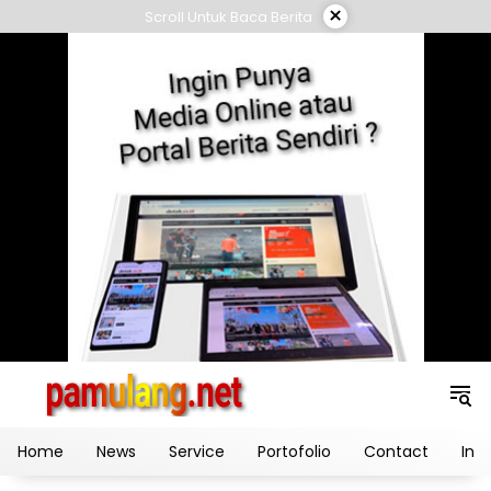
Skip
×
Scroll Untuk Baca Berita
to
content
Home
News
Service
Portofolio
Contact
Ind