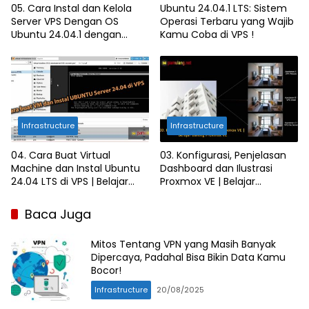
05. Cara Instal dan Kelola
Ubuntu 24.04.1 LTS: Sistem
Server VPS Dengan OS
Operasi Terbaru yang Wajib
Ubuntu 24.04.1 dengan
Kamu Coba di VPS !
Webmin | Belajar Proxmox
VE Dengan PC Bekas
Infrastructure
Infrastructure
04. Cara Buat Virtual
03. Konfigurasi, Penjelasan
Machine dan Instal Ubuntu
Dashboard dan Ilustrasi
24.04 LTS di VPS | Belajar
Proxmox VE | Belajar
Proxmox VE Dengan PC
Proxmox VE Dengan PC
Bekas
Bekas
Baca Juga
Mitos Tentang VPN yang Masih Banyak
Dipercaya, Padahal Bisa Bikin Data Kamu
Bocor!
Infrastructure
20/08/2025