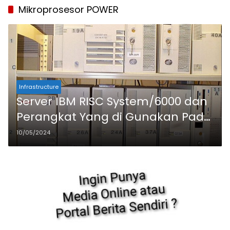
Mikroprosesor POWER
Infrastructure
Server IBM RISC System/6000 dan
Perangkat Yang di Gunakan Pada
Sistem Komputerisasi
10/05/2024
Perusahaan di Indonesia Era 1990