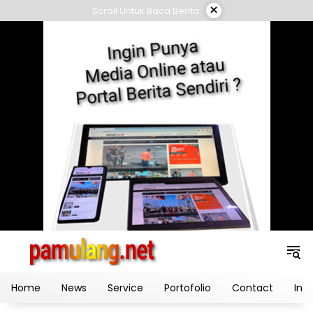
Skip
×
Scroll Untuk Baca Berita
to
content
Home
News
Service
Portofolio
Contact
Ind