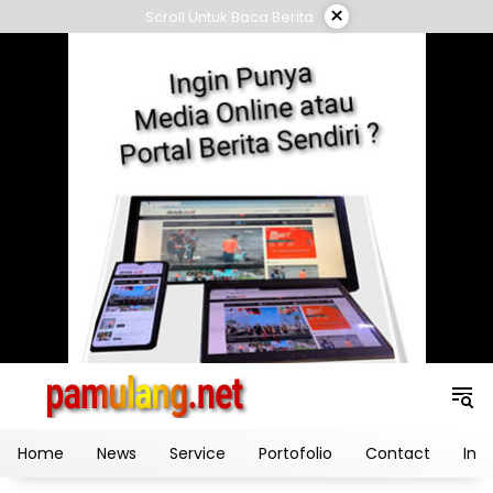
Skip
×
Scroll Untuk Baca Berita
to
content
Home
News
Service
Portofolio
Contact
Ind